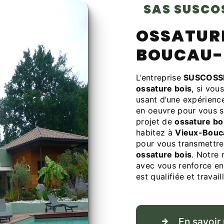
SAS SUSC
OSSATURE BOIS À VIEUX-
BOUCAU-
L’entreprise
SUSCOSS
ossature bois
, si vou
usant d’une expérience
en oeuvre pour vous s
projet de
ossature bo
habitez à
Vieux-Bouc
pour vous transmettre
ossature bois
. Notre 
avec vous renforce enc
est qualifiée et travai
En savoir 